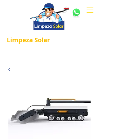
Limpeza
Solar
Referência em
®
Manutenção e Proteção Solar.