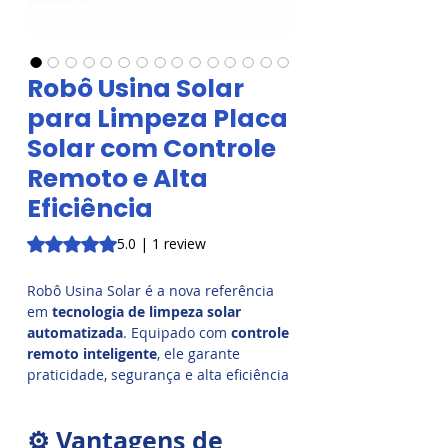
Robô Usina Solar
para Limpeza Placa
Solar com Controle
Remoto e Alta
Eficiência
Rating is 5.0 out of five stars based on 1 review
5.0 | 1 review
Robô Usina Solar é a nova referência
em
tecnologia de limpeza solar
automatizada
. Equipado com
controle
remoto inteligente
, ele garante
praticidade, segurança e alta eficiência
na manutenção de grandes usinas
fotovoltaicas.
⚙️ Vantagens de