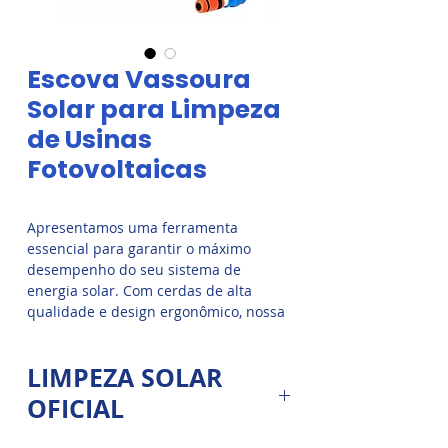
Escova Vassoura
Solar para Limpeza
de Usinas
Fotovoltaicas
Apresentamos uma ferramenta
essencial para garantir o máximo
desempenho do seu sistema de
energia solar. Com cerdas de alta
qualidade e design ergonômico, nossa
vassoura foi projetada especificamente
para limpar com eficiência e cuidado
LIMPEZA SOLAR
as superfícies delicadas das placas
solares. Remova sujeiras, poeira e
OFICIAL
detritos sem esforço, permitindo que a
luz solar seja aproveitada ao máximo.