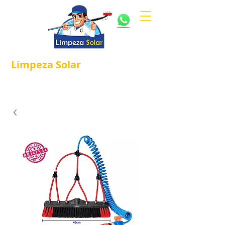
Limpeza
Solar
Referência em
®
Manutenção e Proteção Solar.