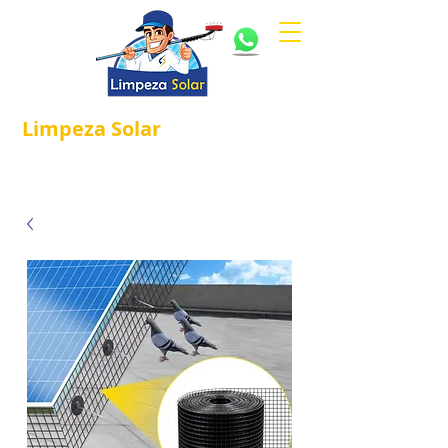
Limpeza
Solar
Referência em
®
Manutenção e Proteção Solar.