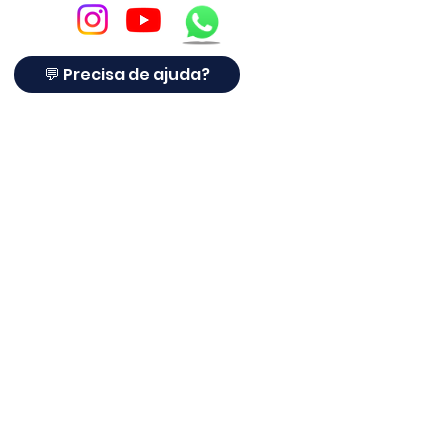
mercado. Aprenda com quem está
na linha de frente da revolução
solar no Brasil.
💬 Precisa de ajuda?
🎓 CURSOS –
www.solartube.com.br
© Copyright
A
LIMPEZA SOLAR
® é referência em proteção para
placas solares com tela anti-pombos. Há mais de 10
anos no setor solar, atendendo clientes,
instaladores e empresas em todo o Brasil, a Limpeza
Solar® agora oferece soluções completas para
proteger sistemas fotovoltaicos contra pombos,