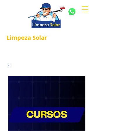
Limpeza
Solar
Referência em
®
Manutenção e Proteção Solar.