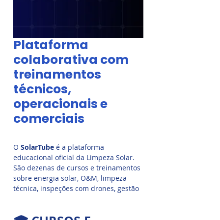
Plataforma
colaborativa com
treinamentos
técnicos,
operacionais e
comerciais
O
SolarTube
é a plataforma
educacional oficial da Limpeza Solar.
São dezenas de cursos e treinamentos
sobre energia solar, O&M, limpeza
técnica, inspeções com drones, gestão
comercial, entre outros temas. Criado
por especialistas do setor, o SolarTube
é ideal para quem deseja se