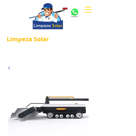
Limpeza
Solar
Referência em
®
Manutenção e Proteção Solar.