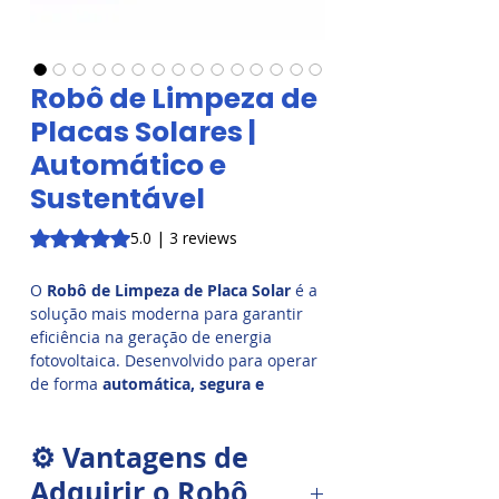
Robô de Limpeza de
Placas Solares |
Automático e
Sustentável
Rating is 5.0 out of five stars based on 3 reviews
5.0 | 3 reviews
O
Robô de Limpeza de Placa Solar
é a
solução mais moderna para garantir
eficiência na geração de energia
fotovoltaica. Desenvolvido para operar
de forma
automática, segura e
sustentável
, o robô remove poeira,
sujeira e detritos dos módulos sem
⚙️ Vantagens de
necessidade de água, preservando os
recursos naturais e aumentando a
Adquirir o Robô