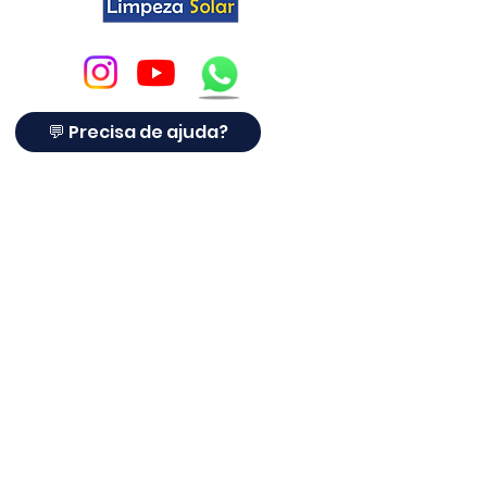
💬 Precisa de ajuda?
© Copyright
A
LIMPEZA SOLAR
® é referência em proteção para
placas solares com tela anti-pombos. Há mais de 10
anos no setor solar, atendendo clientes,