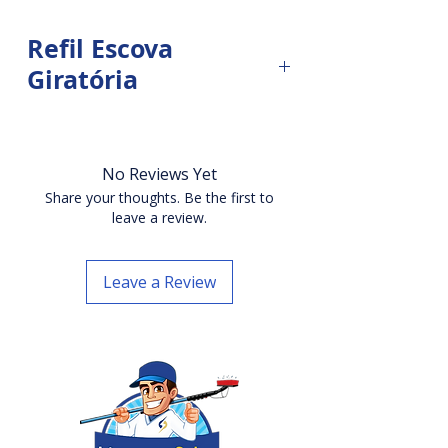
e anti-horária, sendo necessário
escolher R (direita) ou L (esquerda).
Refil Escova
Giratória
Diâmetro da cabeça da escova de
320 mm, com rotação horária e
anti-horária, utilizada com o motor
No Reviews Yet
Sunny Smiler.
Share your thoughts. Be the first to
leave a review.
Garantia do vendedor:
90 dias
Leave a Review