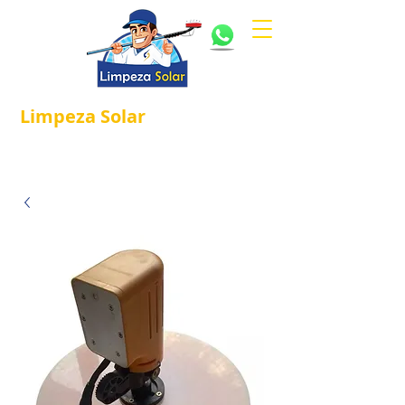
Limpeza
Solar
Referência em
®
Manutenção e Proteção Solar.