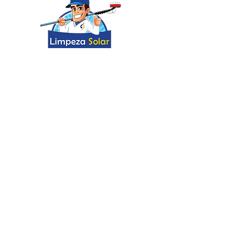
manutenção em mais de 40%
em campo, além de evitar riscos
de danos aos módulos.
Recomendo fortemente para
empresas de O&M que buscam
padronização, segurança e
eficiência nos processos de
limpeza.
💬 Precisa de ajuda?
© Copyright