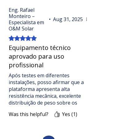
Compre agora Plataformas para
Eng. Rafael
Monteiro –
Limpeza de Placa Solar
•
Aug 31, 2025
Especialista em
diretamente no site oficial
O&M Solar
www.limpezasolar.com
. 🚀 Garanta
Rated 5 out of 5 stars.
mais eficiência, segurança e
rentabilidade para seus sistemas
Equipamento técnico
fotovoltaicos.
aprovado para uso
profissional
Após testes em diferentes
instalações, posso afirmar que a
plataforma apresenta alta
resistência mecânica, excelente
distribuição de peso sobre os
módulos e sistema de rodagem
Was this helpful?
Yes (1)
suave, garantindo segurança
tanto para os painéis quanto
para os técnicos. O uso dessa
solução reduziu o tempo de