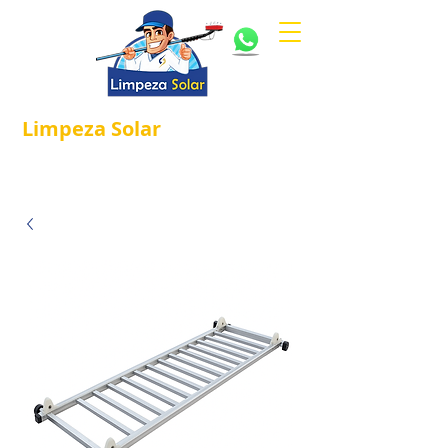
Limpeza
Solar
Referência em
®
Manutenção e Proteção Solar.