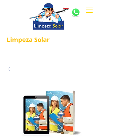
Limpeza
Solar
Referência em
®
Manutenção e Proteção Solar.