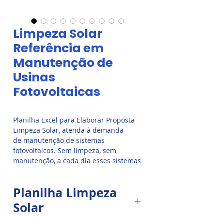
Limpeza Solar
Referência em
Manutenção de
Usinas
Fotovoltaicas
Planilha Excel para Elaborar Proposta
Limpeza Solar, atenda à demanda
de manutenção de sistemas
fotovoltaicos. Sem limpeza, sem
manutenção, a cada dia esses sistemas
geram menos energia, dando prejuízo
para os donos.
COMBO DE PLANILHAS
Planilha Limpeza
LIMPEZA SOLAR, baixar, download.
Solar