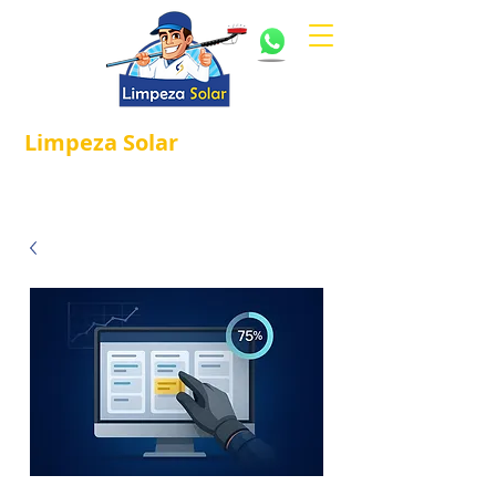
Limpeza
Solar
Referência em
®
Manutenção e Proteção Solar.