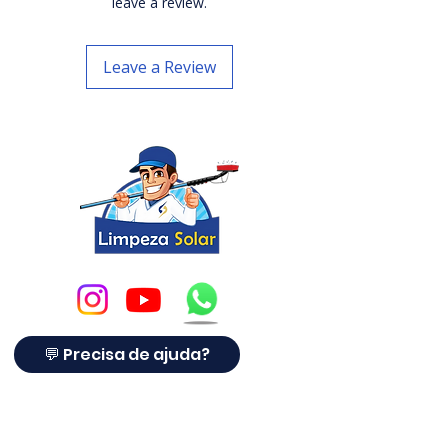
propostas e manutenção no
leave a review.
setor solar brasileiro
.
Leave a Review
Desenvolvido especialmente para
integradores, técnicos,
franqueados, empresas e
consultores solares
, o sistema
unifica tudo o que você precisa
para
organizar sua operação com
eficiência e profissionalismo
.
Compatível com celular, tablet e
computador, o Painel de Projetos
é
a única plataforma 100%
brasileira, feita por especialistas
💬 Precisa de ajuda?
do setor solar
, com suporte
completo e integração com
cursos, CRM, área do franqueado e
muito mais.