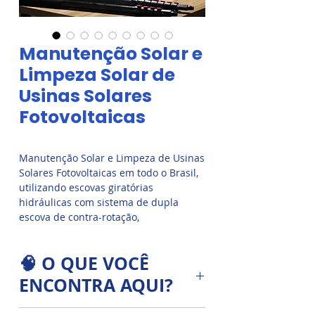
Manutenção Solar e
Limpeza Solar de
Usinas Solares
Fotovoltaicas
Manutenção Solar e Limpeza de Usinas
Solares Fotovoltaicas em todo o Brasil,
utilizando escovas giratórias
hidráulicas com sistema de dupla
escova de contra-rotação,
desenvolvidas para remover sujeiras
pesadas, poeira acumulada e poluição
🧠 O QUE VOCÊ
atmosférica dos módulos fotovoltaicos
com máxima eficiência e segurança
ENCONTRA AQUI?
operacional.