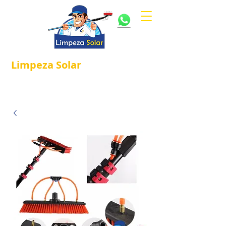
Limpeza
Solar
Referência em
®
Manutenção e Proteção Solar.