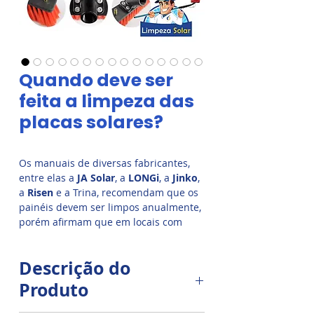
Quando deve ser
feita a limpeza das
placas solares?
Os manuais de diversas fabricantes,
entre elas a
JA Solar
, a
LONGi
, a
Jinko
,
a
Risen
e a Trina, recomendam que os
painéis devem ser limpos anualmente,
porém afirmam que em locais com
muita poeira e poluição, a limpeza é
recomendada a cada seis meses. Já
Descrição do
a
BYD
orienta, em seu manual, que a
limpeza deve ser realizada a cada três
Produto
meses e que este intervalo pode ser
reduzido dependendo do ambiente em