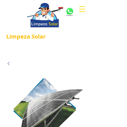
Limpeza
Solar
Referência em
®
Manutenção e Proteção Solar.