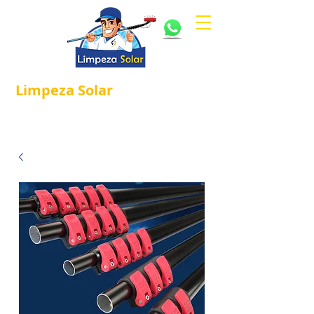
Limpeza
Solar
Referência em
®
Manutenção e Proteção Solar.