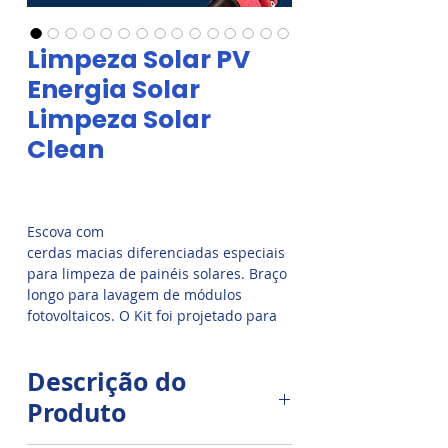
Limpeza Solar PV
Energia Solar
Limpeza Solar
Clean
Escova com
cerdas macias diferenciadas especiais
para limpeza de painéis solares. Braço
longo para lavagem de módulos
fotovoltaicos. O Kit foi projetado para
facilitar a limpeza de painéis solares
em diferentes tipos de instalações
Descrição do
fotovoltaicas, residenciais e
comerciais.
Outro ponto importante
Produto
apontado pelos manuais é que antes
do processo de limpeza é preciso que