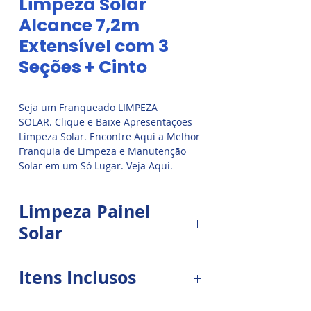
Limpeza Solar
Alcance 7,2m
Extensível com 3
Seções + Cinto
Seja um Franqueado LIMPEZA 
SOLAR. Clique e Baixe Apresentações 
Limpeza Solar. Encontre Aqui a Melhor 
Franquia de Limpeza e Manutenção 
Solar em um Só Lugar. Veja Aqui. 
www.limpezasolar.com Sistema 
de franquia Limpeza Solar Pioneira e 
Limpeza Painel
Líder em Limpeza e Manutenção de 
Energia Solar. Receba a Apresentação 
Solar
no WhatsApp. Seja 
um Franqueado Limpeza Solar. 
Limpe os painéis
Metodologia Pioneira e Exclusiva. 
Itens Inclusos
solares facilmente, ideal
Suporte Total. Curso Limpeza Solar. 
para áreas difíceis de alcançar.
Vídeo Aula.
1 x Braço Longo Ajustável