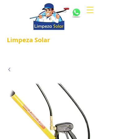
Limpeza
Solar
Referência em
®
Manutenção e Proteção Solar.