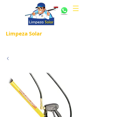
Limpeza
Solar
Referência em
®
Manutenção e Proteção Solar.