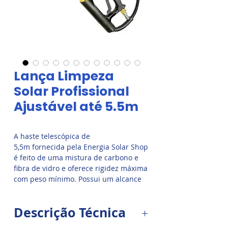
Lança Limpeza
Solar Profissional
Ajustável até 5.5m
A haste telescópica de
5,5m fornecida pela Energia Solar Shop
é feito de uma mistura de carbono e
fibra de vidro e oferece rigidez máxima
com peso mínimo. Possui um alcance
de ação de até 5,5 me está equipado
com engates rápidos práticos, para
Descrição Técnica
extensão e retração confortáveis. A
velocidade é regulada através de uma