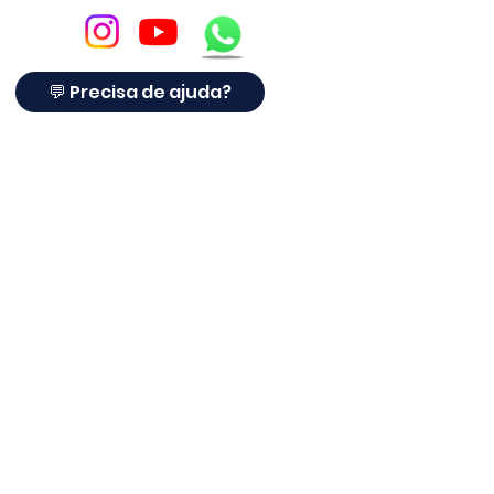
✅ Montagem rápida e prática
💬 Precisa de ajuda?
✅ Conector XT resistente
✅ Compatível com escovas
giratórias
✅ Estrutura reforçada e leve
✅ Indicado para uso profissional e
técnico O&M
© Copyright
A
LIMPEZA SOLAR
® é referência em proteção para
placas solares com tela anti-pombos. Há mais de 10
anos no setor solar, atendendo clientes,
instaladores e empresas em todo o Brasil, a Limpeza
Solar® agora oferece soluções completas para