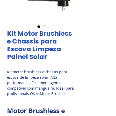
Kit Motor Brushless
e Chassis para
Escova Limpeza
Painel Solar
Kit motor brushless e chassis para
escova de limpeza solar. Alta
performance, fácil montagem e
compatível com mangueira. Ideal para
profissionais O&M.Motor Brushless e
Chassis para Escova Limpeza Painel
Solar. Esse kit permite a montagem
Motor Brushless e
fácil da escova, cabo e mangueira,
possibilitando que você retome a