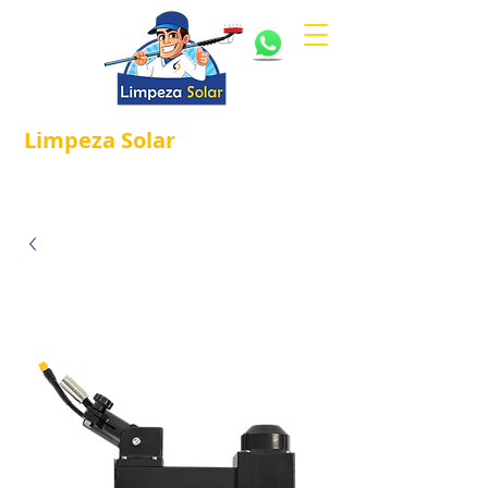
Limpeza
Solar
Referência em
®
Manutenção e Proteção Solar.