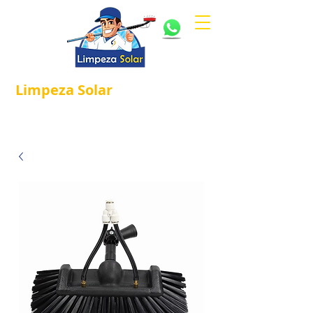
Limpeza
Solar
Referência em
®
Manutenção e Proteção Solar.