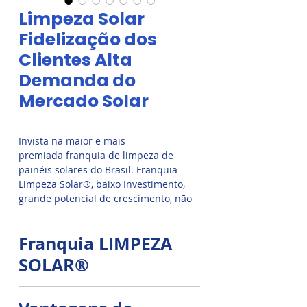
Limpeza Solar
Fidelização dos
Clientes Alta
Demanda do
Mercado Solar
Invista na maior e mais
premiada franquia de limpeza de
painéis solares do Brasil. Franquia
Limpeza Solar®, baixo Investimento,
grande potencial de crescimento, não
necessita de loja ou ponto comercial,
receita estável, contratos mensais
Franquia LIMPEZA
recorrentes, quanto mais
frequentemente seus clientes limpares
SOLAR®
os painéis solares, mais energia eles
vão produzir. Excelente oportunidade
O Mercado de serviços de limpeza
de negócio.