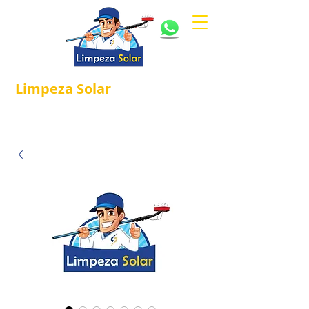
Limpeza
Solar
Referência em
®
Manutenção e Proteção Solar.