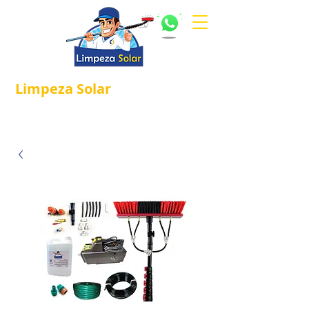
Limpeza
Solar
Referência em
®
Manutenção e Proteção Solar.