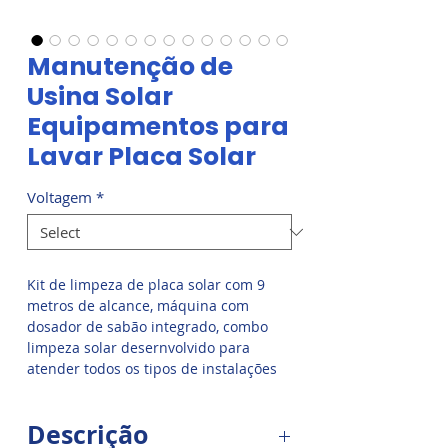
Manutenção de
Usina Solar
Equipamentos para
Lavar Placa Solar
Voltagem
*
Kit de limpeza de placa solar com 9
metros de alcance, máquina com
dosador de sabão integrado, combo
limpeza solar desernvolvido para
atender todos os tipos de instalações
fotovoltaicas. Escova com 4 saídas de
água, cerdas especiais para limpeza de
Descrição
módulos fotovoltaicos.