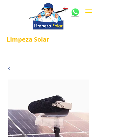
Limpeza
Solar
Referência em
®
Manutenção e Proteção Solar.