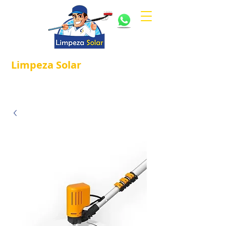
Limpeza
Solar
Referência em
®
Manutenção e Proteção Solar.