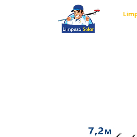
Lim
Nova página
Solar Cleaning