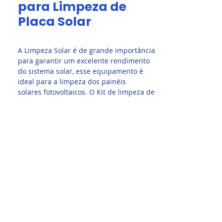
para Limpeza de
Placa Solar
A Limpeza Solar é de grande importância
para garantir um excelente rendimento
do sistema solar, esse equipamento é
ideal para a limpeza dos painéis
solares fotovoltaicos. O Kit de limpeza de
painéis solares fornecido pela Limpeza
Solar
possui design compacto e robusto
para fácil manuseio. Permite a limpeza
rápida e fácil de painéis solares.