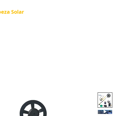
peza
Solar
Referência em Manutenção e Proteção S
®
Articulation
Solar Cleaning Kits
Nova página
Cus
 Kits
Página Inicial
About Us
Nova página
S
About Us
Loja