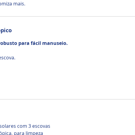
omiza mais.
ópico
obusto para fácil manuseio.
escova.
 solares com 3 escovas
cópica, para limpeza