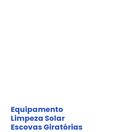
Acesso Grátis
olar.
tomized Solutions
olar Cleaning Kits
Equipamento
Limpeza Solar
Escovas Giratórias