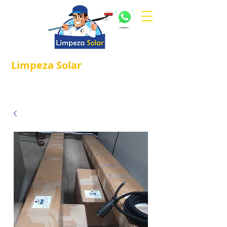
Limpeza
Solar
Referência em
®
Manutenção e Proteção Solar.