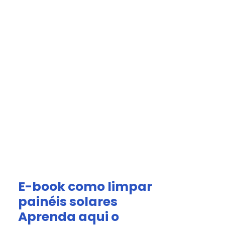
Acesso Grátis
olar.
tomized Solutions
olar Cleaning Kits
E-book como limpar
painéis solares
Aprenda aqui o