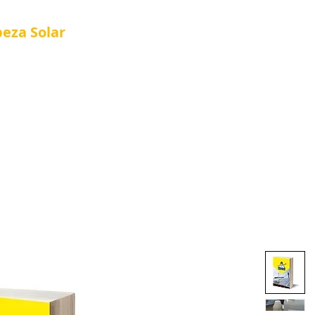
peza
Solar
Referência em Manutenção e Proteção S
®
Articulation
Solar Cleaning Kits
Nova página
Cus
 Kits
Página Inicial
About Us
Nova página
S
About Us
Loja