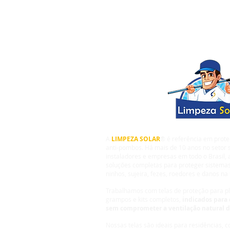
A
LIMPEZA SOLAR
® é referência em prote
anti-pombos. Há mais de 10 anos no setor s
instaladores e empresas em todo o Brasil,
soluções completas para proteger sistemas
ninhos, sujeira, fezes, roedores e danos na 
Trabalhamos com telas de proteção para pla
grampos e kits completos,
indicados para 
sem comprometer a ventilação natural 
Nossas telas são ideais para residências, 