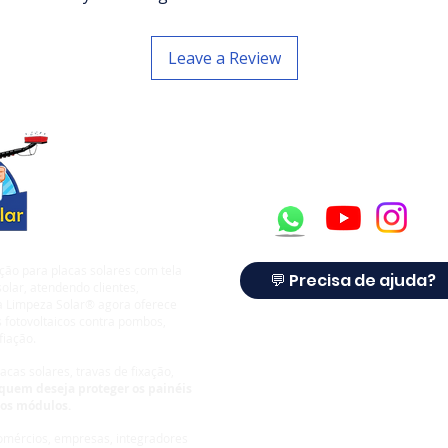
Leave a Review
ção para placas solares com tela
💬 Precisa de ajuda?
olar, atendendo clientes,
 a Limpeza Solar® agora oferece
 fotovoltaicos contra pombos,
fiação.
cas solares, travas de fixação,
quem deseja proteger os painéis
dos módulos.
comércios, empresas, integradores