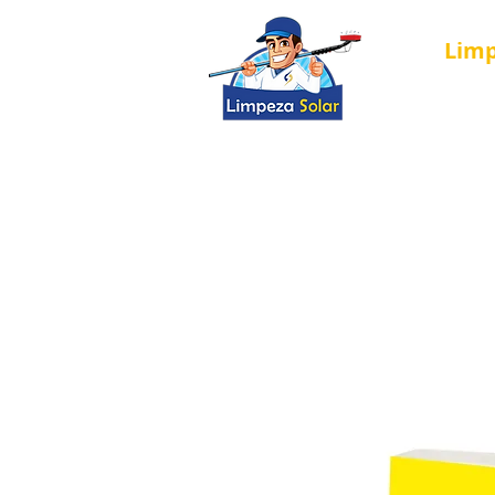
Lim
Nova página
Solar Cleaning