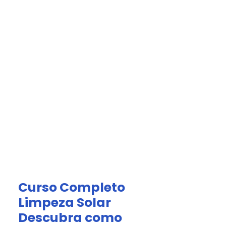
Acesso Grátis
olar.
tomized Solutions
olar Cleaning Kits
Curso Completo
Limpeza Solar
Descubra como