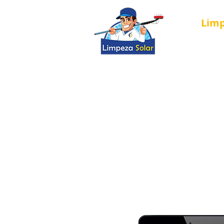
Lim
Nova página
Solar Cleaning