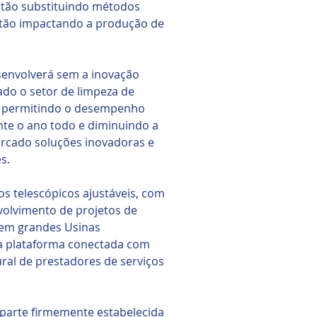
​estão substituindo métodos
stão impactando a produção de
senvolverá sem a inovação
ado o setor de limpeza de
a, permitindo o desempenho
nte o ano todo e diminuindo a
ercado soluções inovadoras e
s.
os telescópicos ajustáveis, com
nvolvimento de projetos de
 em grandes Usinas
ma plataforma conectada com
ural de prestadores de serviços
 parte firmemente estabelecida