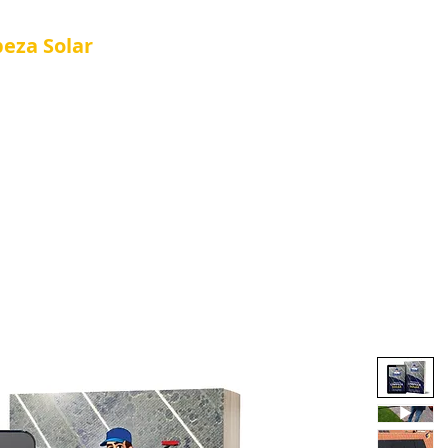
peza
Solar
Referência em Manutenção e Proteção S
®
Articulation
Solar Cleaning Kits
Nova página
Cus
 Kits
Página Inicial
About Us
Nova página
S
About Us
Loja