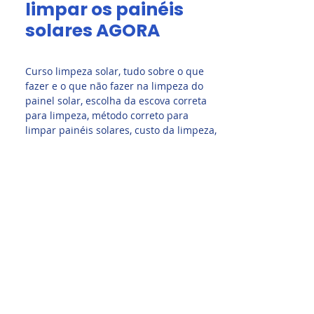
limpar os painéis
solares AGORA
Curso limpeza solar, tudo sobre o que
fazer e o que não fazer na limpeza do
painel solar, escolha da escova correta
para limpeza, método correto para
limpar painéis solares, custo da limpeza,
tipos de sujeiras, totalmente ilustrativo e
explicações claras e objetivas sobre o
Universo da Limpeza de Painel Solar,
aprenda com especialistas no setor!
Entenda o que os fabricantes de painéis
solares dizem sobre a limpeza solar para
manter a garantia! Curso completo sobre
limpeza e manutenção de módulos
solares fotovoltaicos.