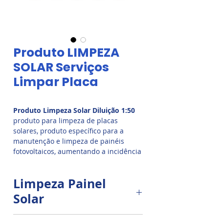
Produto LIMPEZA
SOLAR Serviços
Limpar Placa
Produto Limpeza Solar Diluição 1:50
produto para limpeza de placas
solares, produto específico para a
manutenção e limpeza de painéis
fotovoltaicos, aumentando a incidência
de luz UV, potencializando a retenção
de energia solar formando uma
Limpeza Painel
película protetora mantendo o brilho e
evitando a perda da eficiência das
Solar
placas solares. Produto para LIMPEZA
DE PAINEL SOLAR Serviços de Limpar