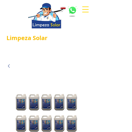
Limpeza
Solar
Referência em
®
Manutenção e Proteção Solar.