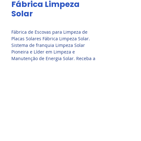
Fábrica Limpeza
Solar
Fábrica de Escovas para Limpeza de
Placas Solares Fábrica Limpeza Solar.
Sistema de franquia Limpeza Solar
Pioneira e Líder em Limpeza e
Manutenção de Energia Solar. Receba a
Apresentação no WhatsApp. Seja
um Franqueado Limpeza Solar.
Metodologia Pioneira e Exclusiva. Suporte
Total. Curso Limpeza Solar. Vídeo Aula.