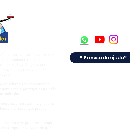
ção para placas solares com tela
💬 Precisa de ajuda?
olar, atendendo clientes,
 a Limpeza Solar® agora oferece
 fotovoltaicos contra pombos,
fiação.
cas solares, travas de fixação,
quem deseja proteger os painéis
dos módulos.
comércios, empresas, integradores
 buscam uma solução prática,
 pombos causem prejuízos.
Compre
ca da Limpeza Solar®.
Tudo que