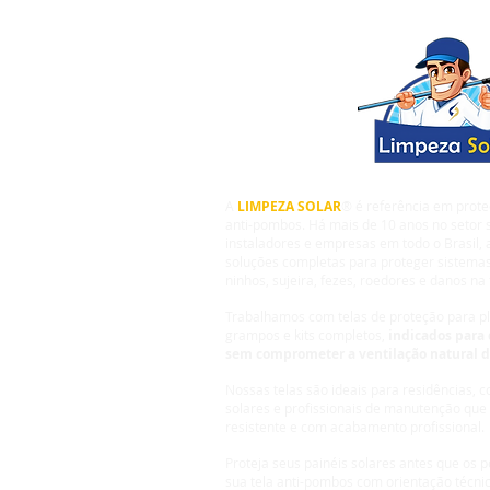
A
LIMPEZA SOLAR
® é referência em prote
anti-pombos. Há mais de 10 anos no setor s
instaladores e empresas em todo o Brasil,
soluções completas para proteger sistemas
ninhos, sujeira, fezes, roedores e danos na 
Trabalhamos com telas de proteção para pla
grampos e kits completos,
indicados para 
sem comprometer a ventilação natural 
Nossas telas são ideais para residências, 
solares e profissionais de manutenção que
resistente e com acabamento profissional.
Proteja seus painéis solares antes que os
sua tela anti-pombos com orientação técni