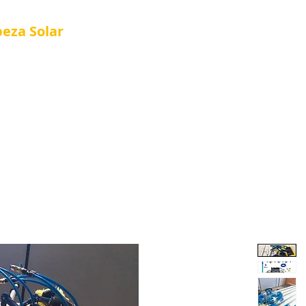
peza
Solar
Referência em Manutenção e Proteção S
®
Articulation
Solar Cleaning Kits
Nova página
Cus
 Kits
Página Inicial
About Us
Nova página
S
About Us
Loja