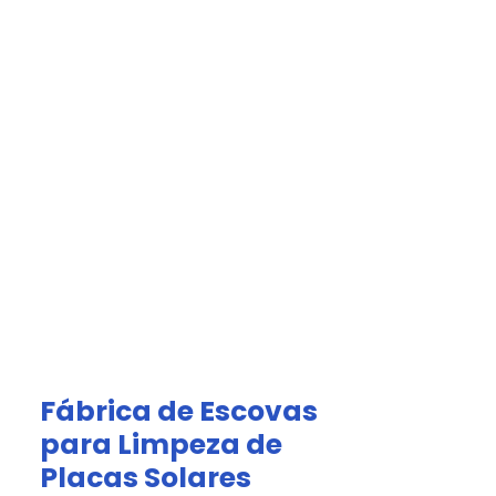
Acesso Grátis
olar.
tomized Solutions
olar Cleaning Kits
Fábrica de Escovas
para Limpeza de
Placas Solares