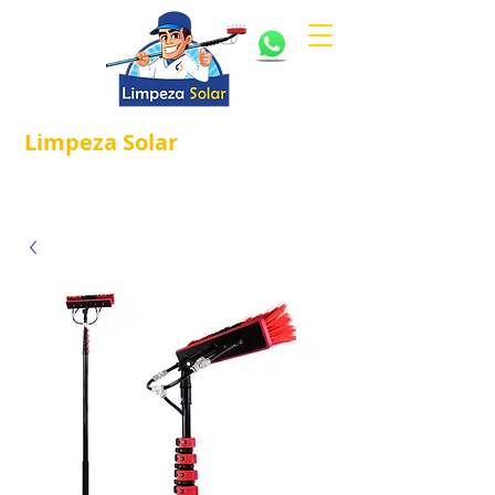
Limpeza
Solar
Referência em
®
Manutenção e Proteção Solar.