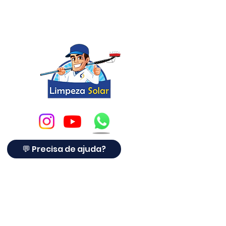
💬 Precisa de ajuda?