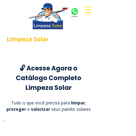
Limpeza
Solar
Referência em
®
Manutenção e Proteção Solar.
🔓 Acesse Agora o
Catálogo Completo
Limpeza Solar
Tudo o que você precisa para
limpar
,
proteger
e
valorizar
seus painéis solares
Informe seu Nome e WhatsApp