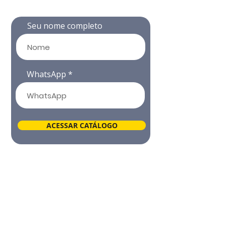
para entrar
gratuitamente!
📲
Seu nome completo
WhatsApp
ACESSAR CATÁLOGO
✅ Equipamentos homologados
✅ Kits completos com até 30% de desconto
✅ Cursos, serviços e oportunidades
imperdíveis
✅ Área restrita com fornecedores e ofertas
Acesso gratuito
por tempo limitado. 🔐