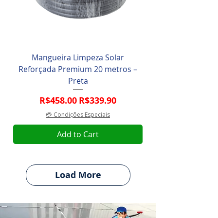
Mangueira Limpeza Solar
Reforçada Premium 20 metros –
Preta
Regular Price
Sale Price
R$458.00
R$339.90
💳 Condições Especiais
Add to Cart
Load More