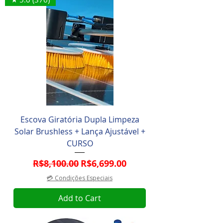
Escova Giratória Dupla Limpeza
Solar Brushless + Lança Ajustável +
CURSO
Regular Price
Sale Price
R$8,100.00
R$6,699.00
💳 Condições Especiais
Add to Cart