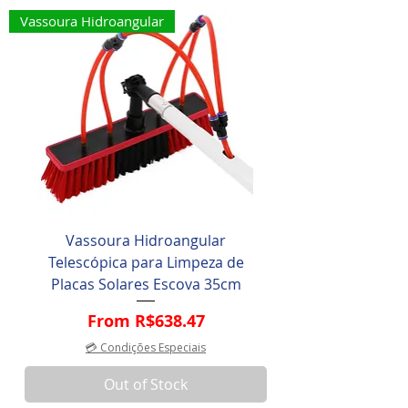
Vassoura Hidroangular
Vassoura Hidroangular
Telescópica para Limpeza de
Placas Solares Escova 35cm
Sale Price
From
R$638.47
💳 Condições Especiais
Out of Stock