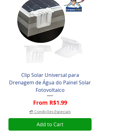
Clip Solar Universal para
Drenagem de Água do Painel Solar
Fotovoltaico
Sale Price
From
R$1.99
💳 Condições Especiais
Add to Cart