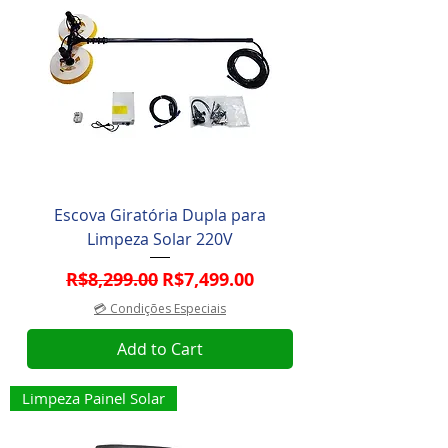
Escova Giratória Dupla para
Limpeza Solar 220V
Regular Price
Sale Price
R$8,299.00
R$7,499.00
💳 Condições Especiais
Add to Cart
Limpeza Painel Solar