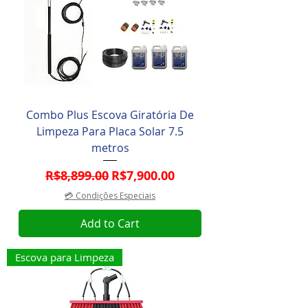
Combo Plus Escova Giratória De
Limpeza Para Placa Solar 7.5
metros
Regular Price
Sale Price
R$8,899.00
R$7,900.00
💳 Condições Especiais
Add to Cart
Escova para Limpeza