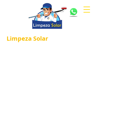
Limpeza
Solar
Referência em
®
Manutenção e Proteção Solar.