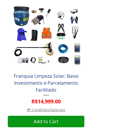
Franquia Limpeza Solar: Baixo
Investimento e Parcelamento
Facilitado
Price
R$14,999.00
💳 Condições Especiais
Add to Cart