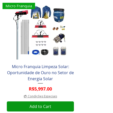
Micro Franquia
Micro Franquia Limpeza Solar:
Oportunidade de Ouro no Setor de
Energia Solar
Price
R$5,997.00
💳 Condições Especiais
Add to Cart