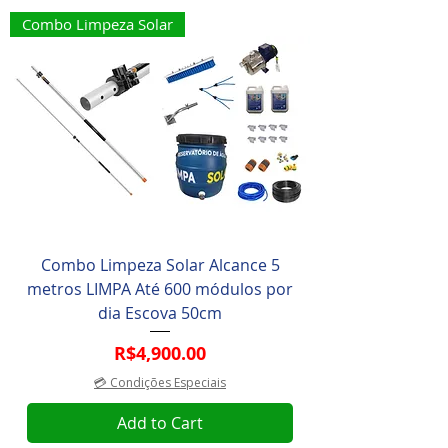
Combo Limpeza Solar
Combo Limpeza Solar Alcance 5
metros LIMPA Até 600 módulos por
dia Escova 50cm
Price
R$4,900.00
💳 Condições Especiais
Add to Cart