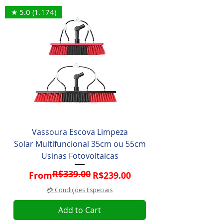
★ 5.0 (1.174)
Vassoura Escova Limpeza
Solar Multifuncional 35cm ou 55cm
Usinas Fotovoltaicas
R$339.00
Regular Price
Sale Price
From
R$239.00
💳 Condições Especiais
Add to Cart