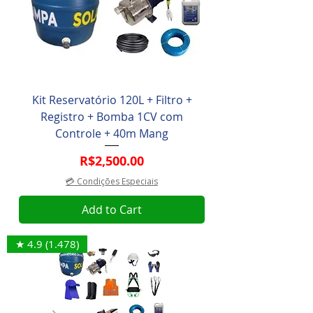
Kit Reservatório 120L + Filtro +
Registro + Bomba 1CV com
Controle + 40m Mang
Price
R$2,500.00
💳 Condições Especiais
Add to Cart
★ 4.9 (1.478)