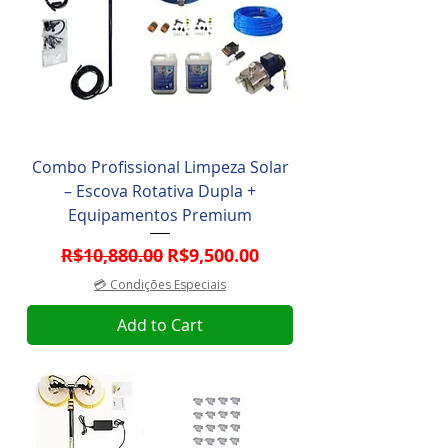
Combo Profissional Limpeza Solar
– Escova Rotativa Dupla +
Equipamentos Premium
Regular Price
Sale Price
R$10,880.00
R$9,500.00
💳 Condições Especiais
Add to Cart