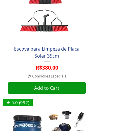
Escova para Limpeza de Placa
Solar 35cm
Price
R$380.00
💳 Condições Especiais
Add to Cart
★ 5.0 (992)