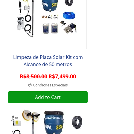
Limpeza de Placa Solar Kit com
Alcance de 50 metros
Regular Price
Sale Price
R$8,500.00
R$7,499.00
💳 Condições Especiais
Add to Cart