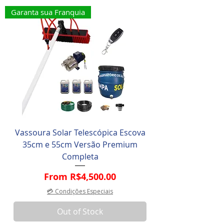
Garanta sua Franquia
Vassoura Solar Telescópica Escova
35cm e 55cm Versão Premium
Completa
Sale Price
From
R$4,500.00
💳 Condições Especiais
Out of Stock