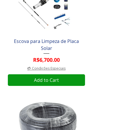
Escova para Limpeza de Placa
Solar
Price
R$6,700.00
💳 Condições Especiais
Add to Cart