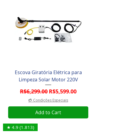
Escova Giratória Elétrica para
Limpeza Solar Motor 220V
Regular Price
Sale Price
R$6,299.00
R$5,599.00
💳 Condições Especiais
Add to Cart
★ 4.9 (1.813)