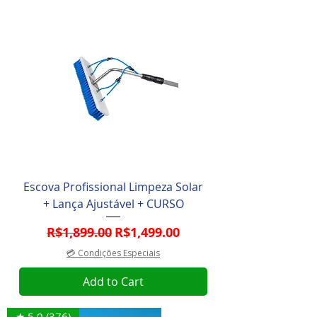
Escova Profissional Limpeza Solar
+ Lança Ajustável + CURSO
Regular Price
Sale Price
R$1,899.00
R$1,499.00
💳 Condições Especiais
Add to Cart
★ 5.0 (376)