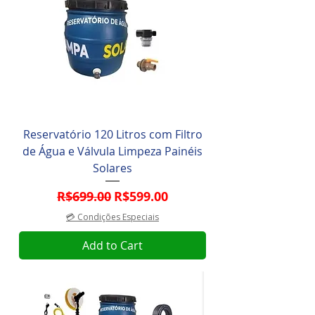
Reservatório 120 Litros com Filtro
de Água e Válvula Limpeza Painéis
Solares
Regular Price
Sale Price
R$699.00
R$599.00
💳 Condições Especiais
Add to Cart