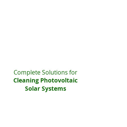
Complete Solutions for
Cleaning Photovoltaic
Solar Systems
Solar Clean
is your #1 choice for
cleaning
®
incredibly clean solar panels
.
Find here
everything for cleaning solar panels
in one
place.