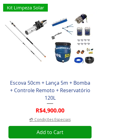
Kit Limpeza Solar
Escova 50cm + Lança 5m + Bomba
+ Controle Remoto + Reservatório
120L
Price
R$4,900.00
💳 Condições Especiais
Add to Cart