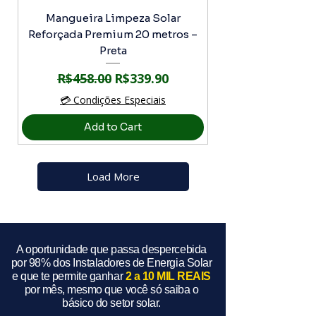
Mangueira Limpeza Solar
Reforçada Premium 20 metros –
Preta
Regular Price
Sale Price
R$458.00
R$339.90
💳 Condições Especiais
Add to Cart
Load More
A oportunidade que passa despercebida
por 98% dos Instaladores de Energia Solar
e que te permite ganhar
2 a 10 MIL REAIS
por mês, mesmo que você só saiba o
básico do setor solar.