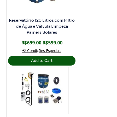
Reservatório 120 Litros com Filtro
de Água e Válvula Limpeza
Painéis Solares
Regular Price
Sale Price
R$699.00
R$599.00
💳 Condições Especiais
Add to Cart