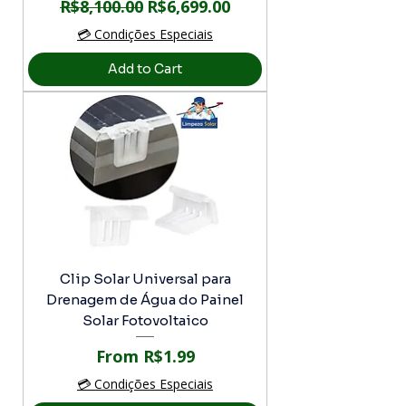
Regular Price
Sale Price
R$8,100.00
R$6,699.00
💳 Condições Especiais
Add to Cart
Clip Solar Universal para
Drenagem de Água do Painel
Solar Fotovoltaico
Sale Price
From
R$1.99
💳 Condições Especiais