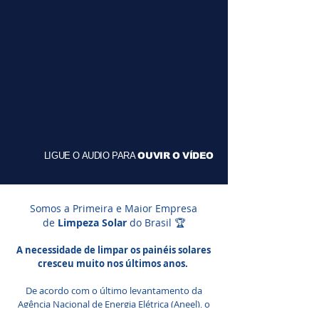
LIGUE O AUDIO PARA
OUVIR O VÍDEO
Somos a Primeira e Maior Empresa
de
Limpeza Solar
do Brasil 🏆
A necessidade de limpar os painéis solares
cresceu muito nos últimos anos.
De acordo com o último levantamento da
Agência Nacional de Energia Elétrica (Aneel), o
Brasil ultrapassou a marca histórica de 1