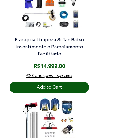
Franquia Limpeza Solar: Baixo
Investimento e Parcelamento
Facilitado
Price
R$14,999.00
💳 Condições Especiais
Add to Cart