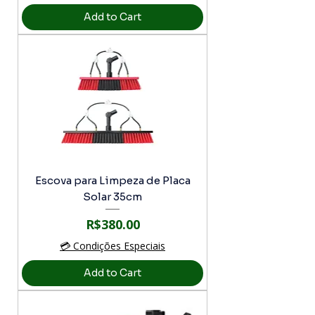
Add to Cart
Escova para Limpeza de Placa
Solar 35cm
Price
R$380.00
💳 Condições Especiais
Add to Cart