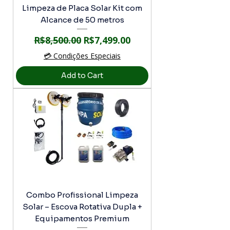
Limpeza de Placa Solar Kit com
Alcance de 50 metros
Regular Price
Sale Price
R$8,500.00
R$7,499.00
💳 Condições Especiais
Add to Cart
Combo Profissional Limpeza
Solar – Escova Rotativa Dupla +
Equipamentos Premium