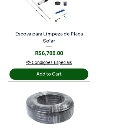
Escova para Limpeza de Placa
Solar
Price
R$6,700.00
💳 Condições Especiais
Add to Cart