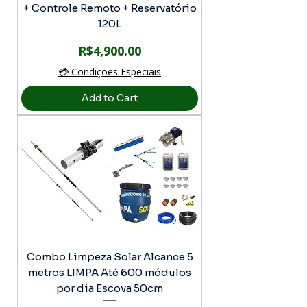
+ Controle Remoto + Reservatório
120L
Price
R$4,900.00
💳 Condições Especiais
Add to Cart
Combo Limpeza Solar Alcance 5
metros LIMPA Até 600 módulos
por dia Escova 50cm