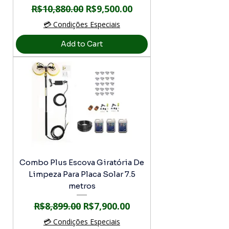
Regular Price
Sale Price
R$10,880.00
R$9,500.00
💳 Condições Especiais
Add to Cart
Combo Plus Escova Giratória De
Limpeza Para Placa Solar 7.5
metros
Regular Price
Sale Price
R$8,899.00
R$7,900.00
💳 Condições Especiais