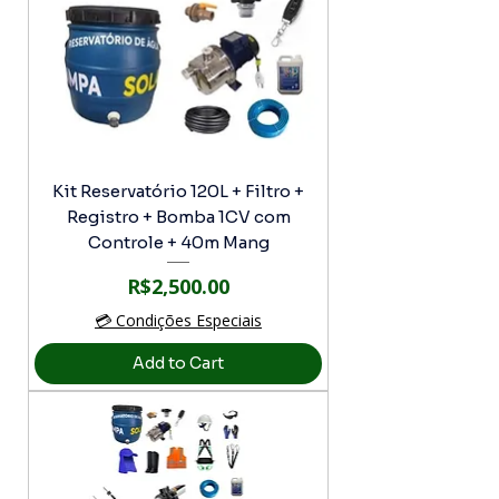
Kit Reservatório 120L + Filtro +
Registro + Bomba 1CV com
Controle + 40m Mang
Price
R$2,500.00
💳 Condições Especiais
Add to Cart