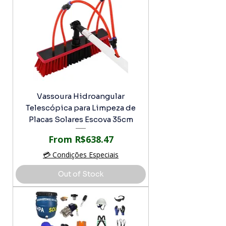
Vassoura Hidroangular
Telescópica para Limpeza de
Placas Solares Escova 35cm
Sale Price
From
R$638.47
💳 Condições Especiais
Out of Stock