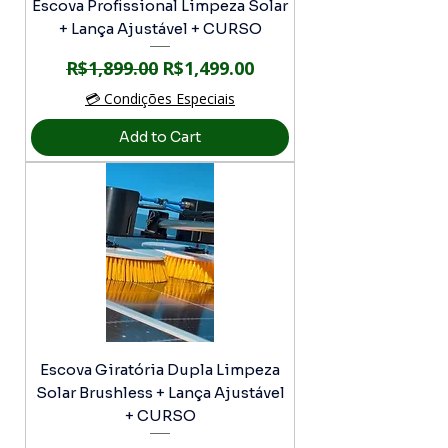
Escova Profissional Limpeza Solar
+ Lança Ajustável + CURSO
Regular Price
Sale Price
R$1,899.00
R$1,499.00
💳 Condições Especiais
Add to Cart
Escova Giratória Dupla Limpeza
Solar Brushless + Lança Ajustável
+ CURSO