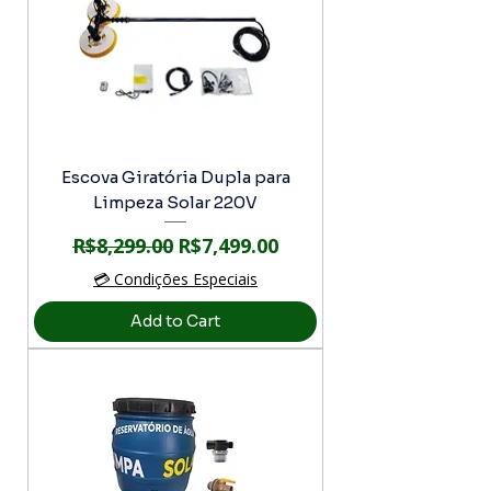
Escova Giratória Dupla para
Limpeza Solar 220V
Regular Price
Sale Price
R$8,299.00
R$7,499.00
💳 Condições Especiais
Add to Cart