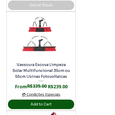
Out of Stock
Vassoura Escova Limpeza
Solar Multifuncional 35cm ou
55cm Usinas Fotovoltaicas
R$339.00
Regular Price
Sale Price
From
R$239.00
💳 Condições Especiais
Add to Cart