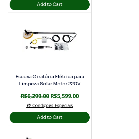
Add to Cart
Escova Giratória Elétrica para
Limpeza Solar Motor 220V
Regular Price
Sale Price
R$6,299.00
R$5,599.00
💳 Condições Especiais
Add to Cart