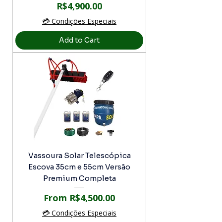
Price
R$4,900.00
💳 Condições Especiais
Add to Cart
Vassoura Solar Telescópica
Escova 35cm e 55cm Versão
Premium Completa
Sale Price
From
R$4,500.00
💳 Condições Especiais