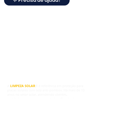
💬 Precisa de ajuda?
Limpeza Solar ®
A
LIMPEZA SOLAR
® é referência em proteção para
placas solares com tela anti-pombos. Há mais de 10
anos no setor solar, atendendo clientes,
instaladores e empresas em todo o Brasil, a Limpeza
Solar® agora oferece soluções completas para
proteger sistemas fotovoltaicos contra pombos,
ninhos, sujeira, fezes, roedores e danos na fiação.
Trabalhamos com telas de proteção para placas
solares, travas de fixação, grampos e kits completos,
indicados para quem deseja proteger os painéis