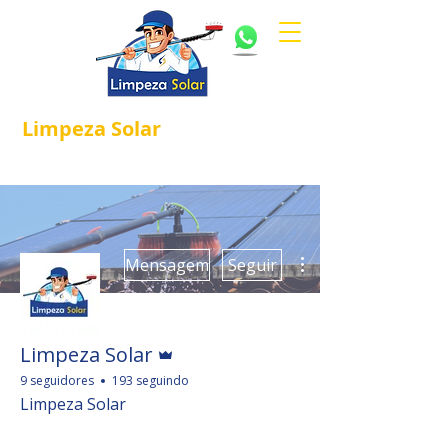
Limpeza
Solar
Referência em
®
Manutenção e Proteção Solar.
Mais ações
Mensagem
Seguir
Administrador
Limpeza Solar
9 seguidores
193 seguindo
Limpeza Solar