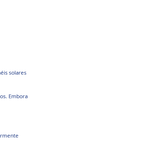
éis solares 
pos. Embora 
armente 