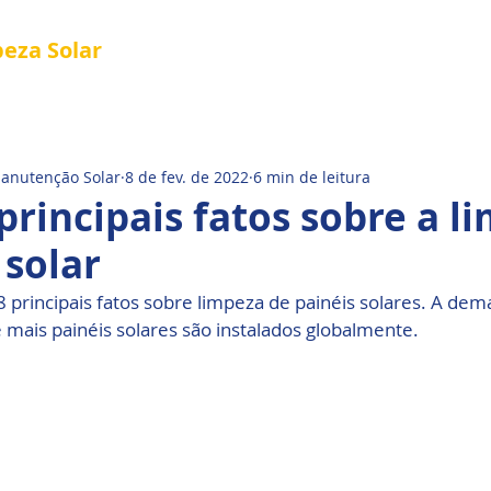
peza
Solar
Referência em Manutenção e Proteção S
®
al
Tela Placa Solar
Quem Somos
Manutenção Solar
8 de fev. de 2022
6 min de leitura
principais fatos sobre a l
 solar
 principais fatos sobre limpeza de painéis solares. A dem
mais painéis solares são instalados globalmente. 