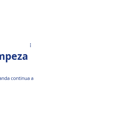
Acesso Grátis
olar.
Fale Conosco
impeza
anda continua a 