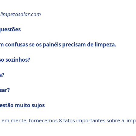
 limpezasolar.com
questões
m confusas se os painéis precisam de limpeza.
so sozinhos? 
a? 
sar?
 estão muito sujos
em mente, fornecemos 8 fatos importantes sobre a limpe