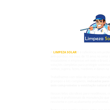
Plataforma de Marketing
para Energia Solar e
Limpeza de Placa Solar
A
LIMPEZA SOLAR
® é referência em prote
anti-pombos. Há mais de 10 anos no setor s
instaladores e empresas em todo o Brasil,
soluções completas para proteger sistemas
ninhos, sujeira, fezes, roedores e danos na 
Trabalhamos com telas de proteção para pla
grampos e kits completos,
indicados para 
sem comprometer a ventilação natural 
Nossas telas são ideais para residências, 
solares e profissionais de manutenção que
resistente e com acabamento profissional.
Proteja seus painéis solares antes que os