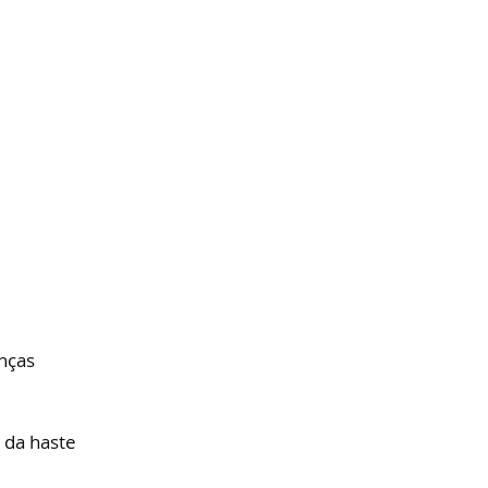
nças 
 da haste 