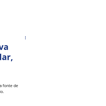
Acesso Grátis
olar.
Fale Conosco
va
lar,
a fonte de 
io.