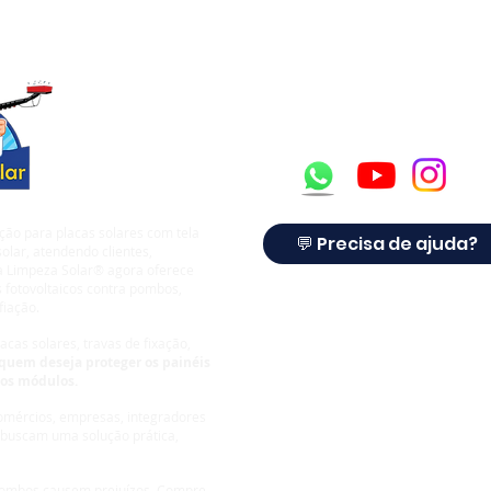
Robôs de Limpeza Solar
Lead
SolarCleano
Plac
Man
ção para placas solares com tela
💬 Precisa de ajuda?
olar, atendendo clientes,
 a Limpeza Solar® agora oferece
 fotovoltaicos contra pombos,
fiação.
cas solares, travas de fixação,
quem deseja proteger os painéis
dos módulos.
comércios, empresas, integradores
 buscam uma solução prática,
 pombos causem prejuízos.
Compre