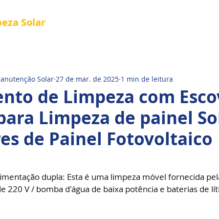
peza
Solar
Referência em Manutenção e Proteção S
®
al
Tela Placa Solar
Quem Somos
Manutenção Solar
27 de mar. de 2025
1 min de leitura
nto de Limpeza com Esco
para Limpeza de painel So
s de Painel Fotovoltaico
limentação dupla: Esta é uma limpeza móvel fornecida pel
 220 V / bomba d'água de baixa potência e baterias de lít