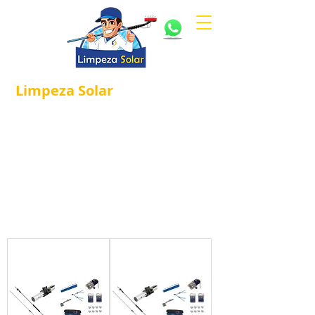
Limpeza
Solar
Referência em
®
Manutenção e Proteção Solar.
Primeira e maior empresa de limpeza e
manutenção de painéis solares fotovoltaicos do
Brasil! Contamos com a participação +37
mil
membros
, e um total de
+2.000 profissionais já
certificados pela Limpeza Solar, venha fazer
parte você também, faça já sua inscrição!