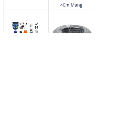
40m Mang
Escova para
Mangueira Limpeza
Limpeza de Placa
Solar Reforçada
Solar
Premium 20 metros
– Preta