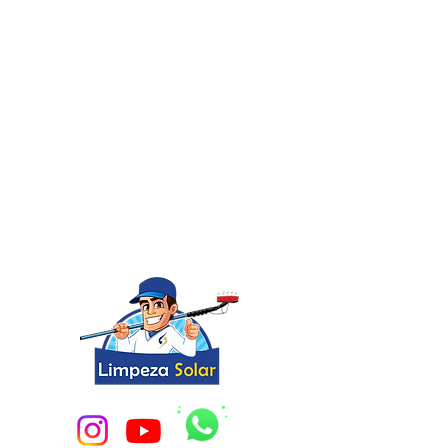
✅ Kits completos com até 30% de
desconto
✅ Cursos, serviços e
oportunidades imperdíveis
✅ Área restrita com fornecedores
e ofertas
Acesso gratuito
por tempo
limitado. 🔐