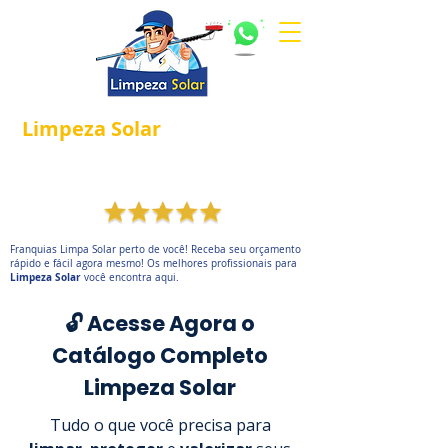
Limpeza
Solar
Referência em
®
Manutenção e Proteção Solar.
Franquias Limpa Solar perto de você! Receba seu orçamento
rápido e fácil agora mesmo! Os melhores profissionais para
Limpeza Solar
você encontra aqui.
🔓 Acesse Agora o
Catálogo Completo
Limpeza Solar
Tudo o que você precisa para