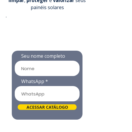
limpar
,
proteger
e
valorizar
seus
painéis solares
Informe seu Nome e
WhatsApp para entrar
gratuitamente!
📲
Seu nome completo
WhatsApp
ACESSAR CATÁLOGO
✅ Equipamentos homologados