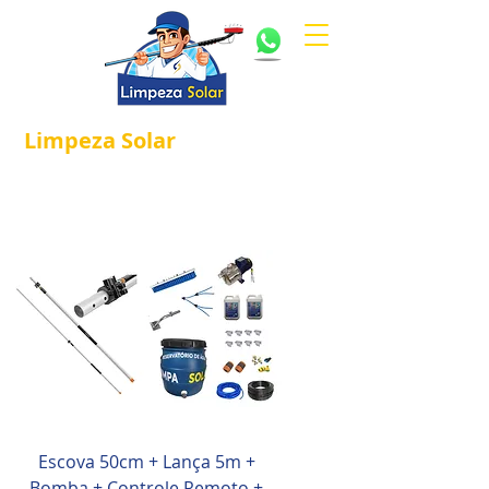
Limpeza
Solar
Referência em
®
Manutenção e Proteção Solar.
Escova 50cm + Lança 5m +
Bomba + Controle Remoto +