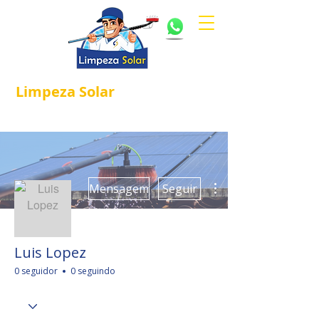
Limpeza
Solar
Referência em
®
Manutenção e Proteção Solar.
Mais ações
Mensagem
Seguir
Luis Lopez
0 seguidor
0 seguindo