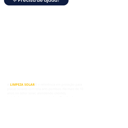
💬 Precisa de ajuda?
Limpeza Solar ®
A
LIMPEZA SOLAR
® é referência em proteção para
placas solares com tela anti-pombos. Há mais de 10
anos no setor solar, atendendo clientes,
instaladores e empresas em todo o Brasil, a Limpeza
Solar® agora oferece soluções completas para
proteger sistemas fotovoltaicos contra pombos,
ninhos, sujeira, fezes, roedores e danos na fiação.
Trabalhamos com telas de proteção para placas
solares, travas de fixação, grampos e kits completos,
indicados para quem deseja proteger os painéis