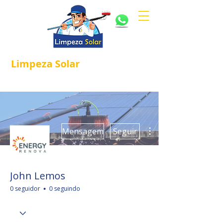
Limpeza
Solar
Referência em
®
Manutenção e Proteção Solar.
Mais ações
Mensagem
Seguir
John Lemos
0 seguidor
0 seguindo