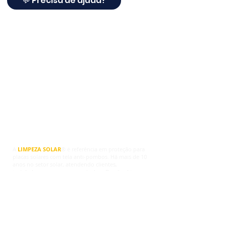
💬 Precisa de ajuda?
Limpeza Solar ®
A
LIMPEZA SOLAR
® é referência em proteção para
placas solares com tela anti-pombos. Há mais de 10
anos no setor solar, atendendo clientes,
instaladores e empresas em todo o Brasil, a Limpeza
Solar® agora oferece soluções completas para
proteger sistemas fotovoltaicos contra pombos,
ninhos, sujeira, fezes, roedores e danos na fiação.
Trabalhamos com telas de proteção para placas
solares, travas de fixação, grampos e kits completos,
indicados para quem deseja proteger os painéis