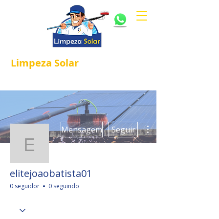
Limpeza
Solar
Referência em
®
Manutenção e Proteção Solar.
Mais ações
Mensagem
Seguir
elitejoaobatista01
elitejoaobatista01
0 seguidor
0 seguindo