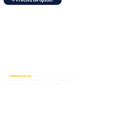
💬 Precisa de ajuda?
Limpeza Solar ®
A
LIMPEZA SOLAR
® é referência em proteção para
placas solares com tela anti-pombos. Há mais de 10
anos no setor solar, atendendo clientes,
instaladores e empresas em todo o Brasil, a Limpeza
Solar® agora oferece soluções completas para
proteger sistemas fotovoltaicos contra pombos,
ninhos, sujeira, fezes, roedores e danos na fiação.
Trabalhamos com telas de proteção para placas
solares, travas de fixação, grampos e kits completos,
indicados para quem deseja proteger os painéis