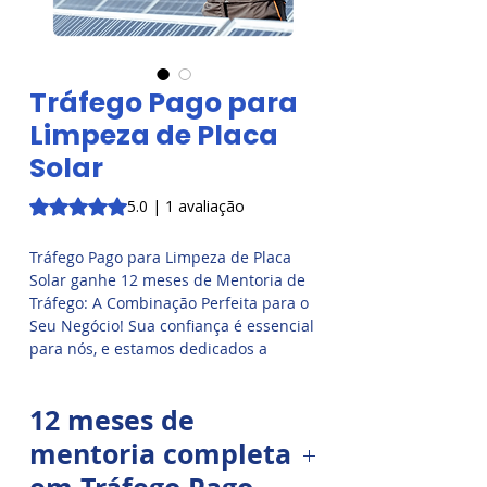
Tráfego Pago para
Limpeza de Placa
Solar
A classificação é 5.0 de 5 estrelas com base em 1 avaliaçã
5.0 | 1 avaliação
Tráfego Pago para Limpeza de Placa
Solar
ganhe 12 meses de Mentoria de
Tráfego: A Combinação Perfeita para o
Seu Negócio! Sua confiança é essencial
para nós, e estamos dedicados a
garantir que sua experiência com
Limpeza Solar seja não apenas
12 meses de
eficiente, mas também sustentável.
mentoria completa
Explore nossos produtos e sinta-se à
vontade para entrar em contato