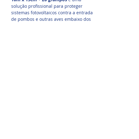
solução profissional para proteger
sistemas fotovoltaicos contra a entrada
de pombos e outras aves embaixo dos
módulos solares. Eles podem causar
acúmulo de sujeira, ninhos, mau cheiro,
entupimentos, resíduos no telhado e
aumento da necessidade de
manutenção.