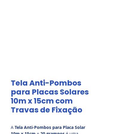
Acesso Grátis
olar.
Fale Conosco
Tela Anti-Pombos
para Placas Solares
10m x 15cm com
Travas de Fixação
A
Tela Anti-Pombos para Placa Solar
10m x 15cm
+
20 grampos
é uma