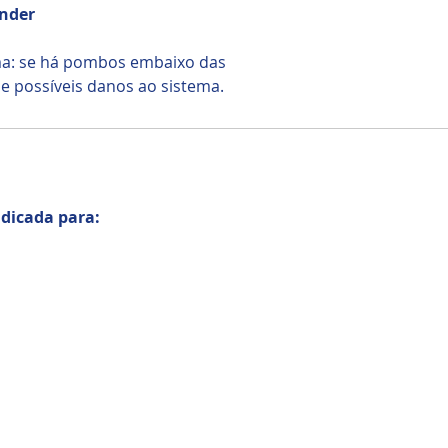
ender
ma: se há pombos embaixo das
o e possíveis danos ao sistema.
ndicada para: