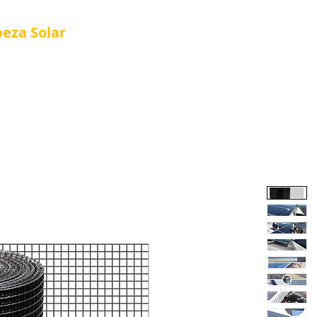
peza
Solar
Referência em Manutenção e Proteção S
®
al
Tela Placa Solar
Quem Somos