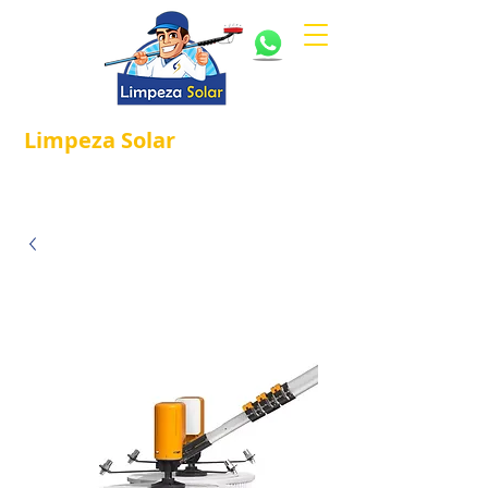
Limpeza
Solar
Referência em
®
Manutenção e Proteção Solar.