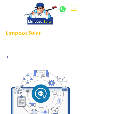
Limpeza
Solar
Referência em
®
Manutenção e Proteção Solar.