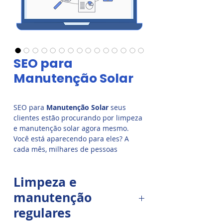
SEO para
Manutenção Solar
SEO para
Manutenção Solar
seus
clientes estão procurando por limpeza
e manutenção solar agora mesmo.
Você está aparecendo para eles? A
cada mês, milhares de pessoas
pesquisam no Google por “limpeza
solar”, “empresa de "manutenção
Limpeza e
solar” e “contrato limpeza solar”. Se a
sua empresa não aparece no topo,
manutenção
seus concorrentes estão ficando com
regulares
todos esses clientes.