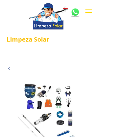
Limpeza
Solar
Referência em
®
Manutenção e Proteção Solar.