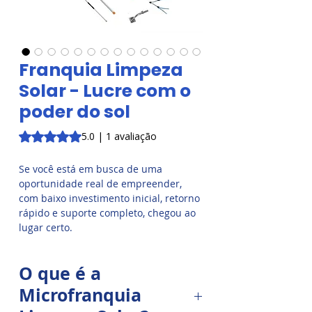
Franquia Limpeza
Solar - Lucre com o
poder do sol
A classificação é 5.0 de 5 estrelas com base em 1 avaliaçã
5.0 | 1 avaliação
Se você está em busca de uma
oportunidade real de empreender,
com baixo investimento inicial, retorno
rápido e suporte completo, chegou ao
lugar certo.
A microfranquia da Limpeza Solar é a
O que é a
chance de transformar sua vida
profissional, conquistando
Microfranquia
independência financeira enquanto