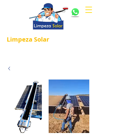
Limpeza
Solar
Referência em
®
Manutenção e Proteção Solar.