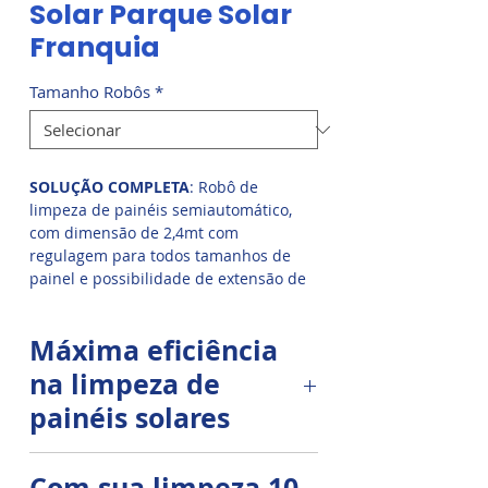
Solar Parque Solar
Franquia
Tamanho Robôs
*
SOLUÇÃO COMPLETA
: Robô de
limpeza de painéis semiautomático,
com dimensão de 2,4mt com
regulagem para todos tamanhos de
painel e possibilidade de extensão de
até 4,8mt seu rendimento de limpeza é
de 400 a 600 painéis por hora.
Máxima eficiência
na limpeza de
painéis solares
Equipados com um sistema
Com sua limpeza 10