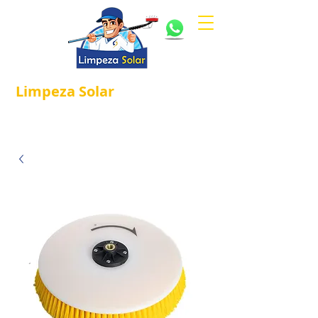
Limpeza
Solar
Referência em
®
Manutenção e Proteção Solar.