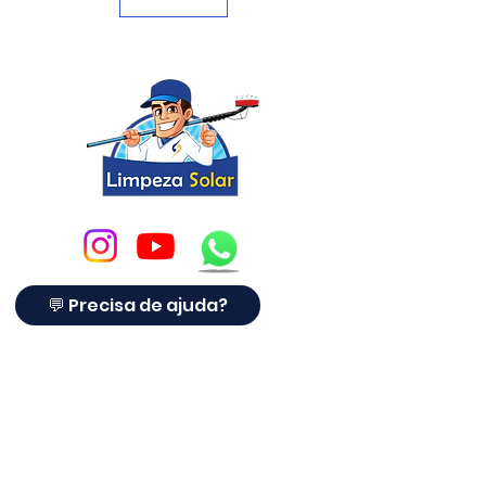
💬 Precisa de ajuda?